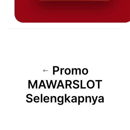
Promo
MAWARSLOT
Selengkapnya