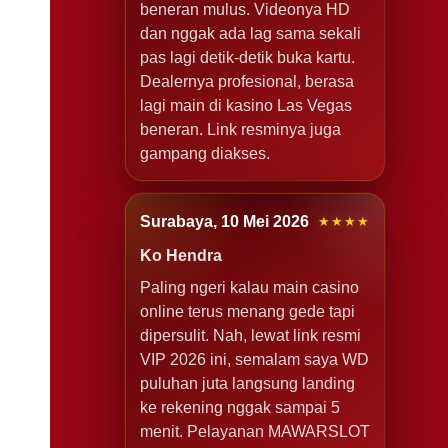
beneran mulus. Videonya HD
dan nggak ada lag sama sekali
pas lagi detik-detik buka kartu.
Dealernya profesional, berasa
lagi main di kasino Las Vegas
beneran. Link resminya juga
gampang diakses.
Surabaya, 10 Mei 2026
★★★★
Ko Hendra
Paling ngeri kalau main casino
online terus menang gede tapi
dipersulit. Nah, lewat link resmi
VIP 2026 ini, semalam saya WD
puluhan juta langsung landing
ke rekening nggak sampai 5
menit. Pelayanan MAWARSLOT