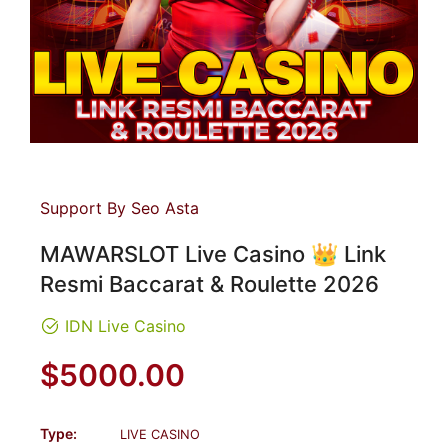
Support By Seo Asta
MAWARSLOT Live Casino 👑 Link
Resmi Baccarat & Roulette 2026
IDN Live Casino
Regular
$5000.00
price
Type:
LIVE CASINO