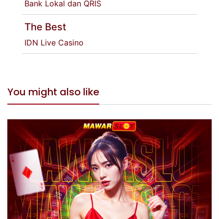
Bank Lokal dan QRIS
The Best
IDN Live Casino
You might also like