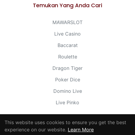
Temukan Yang Anda Cari
MAWARSLOT
Live Casino
Baccarat
Roulette
Dragon Tiger
Poker Dice
Domino Live
Live Pinko
This website uses cookies to ensure you get the best
experience on our website.
Learn More