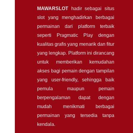
MAWARSLOT
hadir sebagai situs
slot yang menghadirkan berbagai
permainan dari platform terbaik
seperti Pragmatic Play dengan
kualitas grafis yang menarik dan fitur
yang lengkap. Platform ini dirancang
untuk memberikan kemudahan
akses bagi pemain dengan tampilan
yang user-friendly, sehingga baik
pemula maupun pemain
berpengalaman dapat dengan
mudah menikmati berbagai
permainan yang tersedia tanpa
kendala.