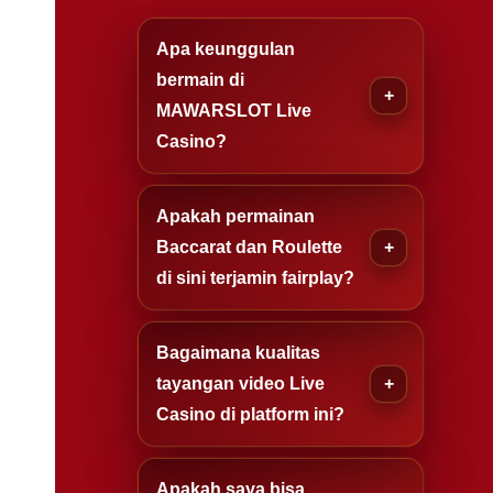
Apa keunggulan
bermain di
MAWARSLOT Live
Casino?
Apakah permainan
Baccarat dan Roulette
di sini terjamin fairplay?
Bagaimana kualitas
tayangan video Live
Casino di platform ini?
Apakah saya bisa