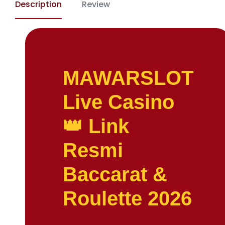
Description
Review
MAWARSLOT
Live Casino
👑 Link
Resmi
Baccarat &
Roulette 2026