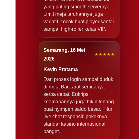
yang paling smooth servernya.
Limit meja taruhannya juga
variatif, cocok buat player santai
sampai high-roller kelas VIP.
Semarang, 16 Mei
★★★★★
2026
Kevin Pratama
Dari proses login sampai duduk
di meja Baccarat semuanya
serba cepat. Enkripsi
keamanannya juga bikin tenang
buat nyimpen saldo besar. Fitur
live chat responsif, pokoknya
standar kasino internasional
banget.