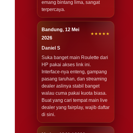
emang bintang lima, sangat
terpercaya.
Bandung, 12 Mei
★★★★★
2026
Daniel S
Suka banget main Roulette dari
HP pakai akses link ini.
Interface-nya enteng, gampang
pasang taruhan, dan streaming
dealer aslinya stabil banget
walau cuma pakai kuota biasa.
Buat yang cari tempat main live
dealer yang fairplay, wajib daftar
di sini.